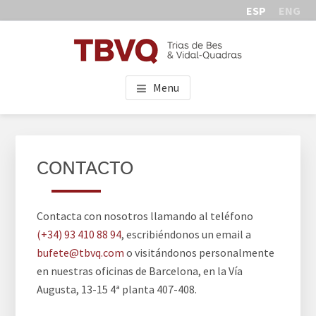
Skip
Skip
ESP
ENG
to
to
main
footer
content
TBVQ
Trias de Bes & Vidal-Quadras
Menu
CONTACTO
Contacta con nosotros llamando al teléfono
(+34) 93 410 88 94
, escribiéndonos un email a
bufete@tbvq.com
o visitándonos personalmente
en nuestras oficinas de Barcelona, en la Vía
Augusta, 13-15 4ª planta 407-408.