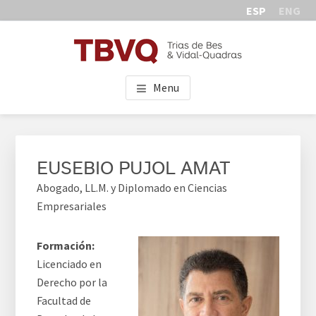
Skip
Skip
Skip
ESP
ENG
to
to
to
main
primary
footer
content
sidebar
TBVQ
Trias de Bes & Vidal-Quadras
Menu
PRIMARY
SIDEBAR
EUSEBIO PUJOL AMAT
Abogado, LL.M. y Diplomado en Ciencias
Empresariales
Formación:
Licenciado en
Derecho por la
Facultad de