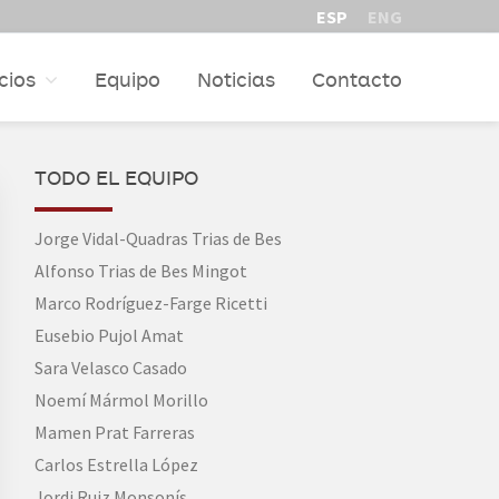
ESP
ENG
cios
Equipo
Noticias
Contacto
PRIMARY
TODO EL EQUIPO
SIDEBAR
Jorge Vidal-Quadras Trias de Bes
Alfonso Trias de Bes Mingot
Marco Rodríguez-Farge Ricetti
Eusebio Pujol Amat
Sara Velasco Casado
Noemí Mármol Morillo
Mamen Prat Farreras
Carlos Estrella López
Jordi Ruiz Monsonís