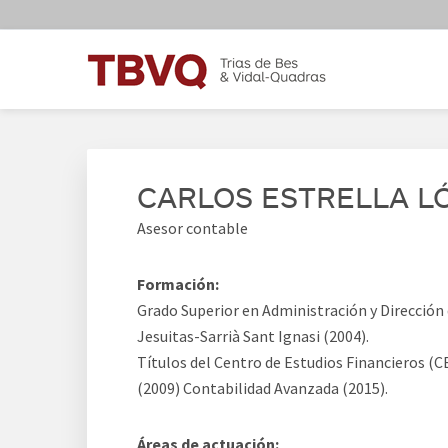
Skip
Skip
Skip
Skip
to
to
to
to
primary
main
primary
footer
navigation
content
sidebar
TBVQ
Trias de Bes & Vidal-Quadras
CARLOS ESTRELLA L
Asesor contable
Formación:
Grado Superior en Administración y Dirección
Jesuitas-Sarrià Sant Ignasi (2004).
Títulos del Centro de Estudios Financieros (C
(2009) Contabilidad Avanzada (2015).
Áreas de actuación: